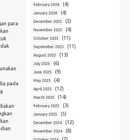
(4)
February 2026
(4)
January 2026
(5)
December 2025
gan para
(4)
November 2025
ukan
(11)
tuk
October 2025
idak
(11)
September 2025
(13)
August 2025
(6)
July 2025
gunakan
(9)
June 2025
(4)
May 2025
dia pada
(12)
April 2025
sa
(14)
March 2025
(3)
ediakan
February 2025
ngkan
(5)
January 2025
gkan
(12)
December 2024
udian
(8)
November 2024
(7)
October 2024