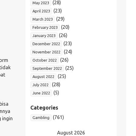
(28)
May 2023
(23)
April 2023
(29)
March 2023
(20)
February 2023
(26)
January 2023
(23)
December 2022
(24)
November 2022
(26)
form
October 2022
tidak
(25)
September 2022
pat
(25)
August 2022
(28)
July 2022
(5)
June 2022
bisa
Categories
innya
(761)
Gambling
 ingin
August 2026