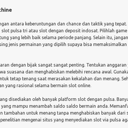
chine
n antara keberuntungan dan chance dan taktik yang tepat.
 slot pulsa tri atau slot dengan deposit indosat. Pilihlah gam
ung yang lebih baik selama periode panjang. Selain itu, jangan
asing jenis permainan yang dipilih supaya bisa memaksimalkan
garan dengan bijak sangat sangat penting. Tentukan anggaran
bawa suasana dan menghabiskan melebihi rencana awal. Gunak
untuk tetap tenang saat merasakan kekalahan dan menang. Se
n yang rasional selama bermain slot online.
ng disediakan oleh banyak platform slot dengan pulsa. Banya
t yang mampu menambah saldo saldo bermain anda. Memanf
an tambahan untuk menang tanpa menghabiskan banyak dari 
penelitian mengenai situs yang menyediakan slot via pulsa a