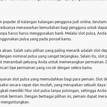
n populer di kalangan kalangan pengguna judi online, terutam
t. Keduanya menawarkan kemudahan bagi pengguna untuk dapa
npa harus harus menggunakan bank. Melalui slot pulsa, Anda
nggunakan pulsa yang pada ponsel kamu.
a akses. Salah satu pilihan yang paling menarik adalah slot dep
gan nominal pulsa yang sangat terjangkau. Selain itu, slot p
pat menambah peluang Anda untuk memenangkan permainan. 
ncari tipe permainan yang cocok dengan selera kamu.
ayanan slot pulsa yang memudahkan bagi para pemain. Slot d
saksi secara cepat dan mudah, yang merupakan sebuah daya t
ingkali memiliki fitur slot pulsa tanpa potongan, sehingga And
tuk bermain. Dengan berbagai pilihan ini, pemain dapat mer
a menguntungkan.