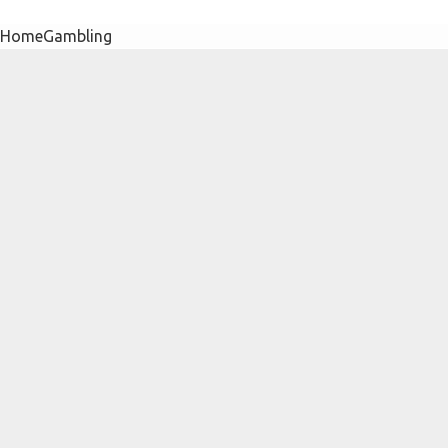
Skip
to
Home
Gambling
content