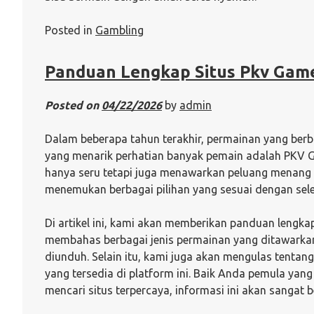
Posted in
Gambling
Panduan Lengkap Situs Pkv Games
Posted on
04/22/2026
by
admin
Dalam beberapa tahun terakhir, permainan yang berba
yang menarik perhatian banyak pemain adalah PKV G
hanya seru tetapi juga menawarkan peluang menang 
menemukan berbagai pilihan yang sesuai dengan sel
Di artikel ini, kami akan memberikan panduan lengka
membahas berbagai jenis permainan yang ditawarkan,
diunduh. Selain itu, kami juga akan mengulas tenta
yang tersedia di platform ini. Baik Anda pemula ya
mencari situs terpercaya, informasi ini akan sangat