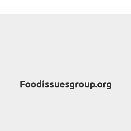
Foodissuesgroup.org