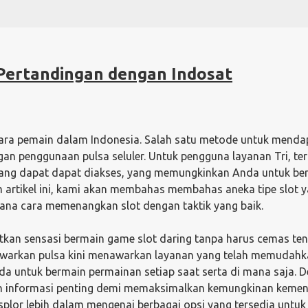
 Pertandingan dengan Indosat
 para pemain dalam Indonesia. Salah satu metode untuk mend
ngan penggunaan pulsa seluler. Untuk pengguna layanan Tri, te
a yang dapat dapat diakses, yang memungkinkan Anda untuk be
m artikel ini, kami akan membahas membahas aneka tipe slot 
imana cara memenangkan slot dengan taktik yang baik.
kan sensasi bermain game slot daring tanpa harus cemas te
warkan pulsa kini menawarkan layanan yang telah memudahk
a untuk bermain permainan setiap saat serta di mana saja. 
n informasi penting demi memaksimalkan kemungkinan kemen
eksplor lebih dalam mengenai berbagai opsi yang tersedia untuk