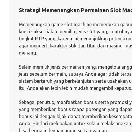
Strategi Memenangkan Permainan Slot Ma
Memenangkan game slot machine memerlukan gabunga
kunci sukses ialah memilih jenis slot yang, contohnya
tingkat RTP yang, karena ini menunjukkan potensi unt
agar mengerti karakteristik dan fitur dari masing-m
menang.
Selain memilih jenis permainan yang, mengelola ang
jelas sebelum bermain, supaya Anda agar tidak ter
sistem bertaruh yang berkelanjutan serta usahakan 
itu, Anda akan lebih lebih mudah mengambil keputusa
Sebagai penutup, manfaatkan bonus serta promosi ya
yang memberikan bonus tanpa potongan yang dapa
bonus ini dengan bijak dapat memberikan kesempat
Anda. Hindari melupakan untuk selalu melaksanakan 
bisa bermain dengan aman serta nyaman.