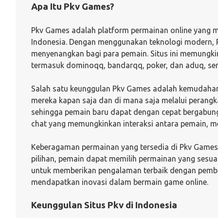
Apa Itu Pkv Games?
Pkv Games adalah platform permainan online yang m
Indonesia. Dengan menggunakan teknologi modern
menyenangkan bagi para pemain. Situs ini memungki
termasuk dominoqq, bandarqq, poker, dan aduq, se
Salah satu keunggulan Pkv Games adalah kemudahan 
mereka kapan saja dan di mana saja melalui perangk
sehingga pemain baru dapat dengan cepat bergabung 
chat yang memungkinkan interaksi antara pemain, 
Keberagaman permainan yang tersedia di Pkv Games 
pilihan, pemain dapat memilih permainan yang sesua
untuk memberikan pengalaman terbaik dengan pembar
mendapatkan inovasi dalam bermain game online.
Keunggulan Situs Pkv di Indonesia