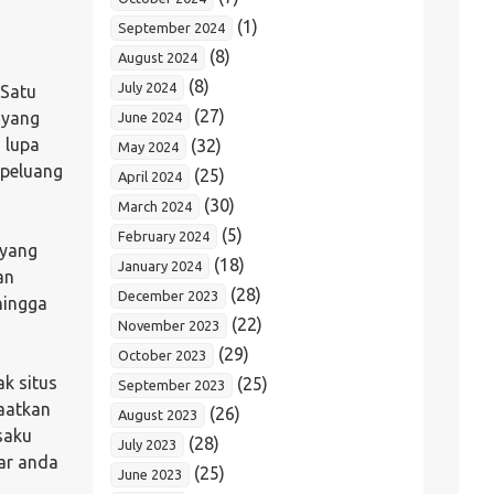
(1)
September 2024
(8)
August 2024
(8)
July 2024
 Satu
(27)
e yang
June 2024
 lupa
(32)
May 2024
 peluang
(25)
April 2024
(30)
March 2024
(5)
February 2024
 yang
(18)
January 2024
an
(28)
December 2023
hingga
(22)
November 2023
(29)
October 2023
k situs
(25)
September 2023
aatkan
(26)
August 2023
saku
(28)
July 2023
gar anda
(25)
June 2023