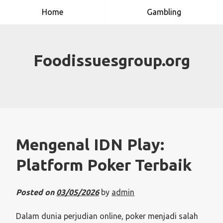
Skip
Home
Gambling
to
content
Foodissuesgroup.org
Mengenal IDN Play:
Platform Poker Terbaik
Posted on
03/05/2026
by
admin
Dalam dunia perjudian online, poker menjadi salah