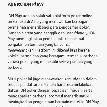
Apa Itu IDN Play?
IDN Play adalah salah satu platform poker online
terkemuka di Asia yang menawarkan berbagai
permainan menarik bagi para penggemar poker.
Dengan sistem yang canggih dan user-friendly, IDN
Play memungkinkan pemain untuk menikmati
pengalaman bermain yang lancar dan
menyenangkan. Platform ini dikenal luas karena
koleksi permainan yang beragam, termasuk berbagai
variasi poker yang memenuhi selera pemain yang
berbeda.
Situs poker ini juga menawarkan kemudahan dalam
proses pendaftaran. Pemain baru bisa melakukan
daftar IDN poker dengan cepat dan mudah, serta
mendapatkan berbagai promosi menarik untuk
meningkatkan pengalaman bermain mereka. IDN Play