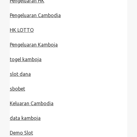
Pengeluaran HK
Pengeluaran Cambodia
HK LOTTO
Pengeluaran Kamboja
togel kamboja
slot dana
sbobet
Keluaran Cambodia
data kamboja
Demo Slot