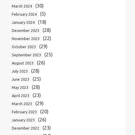
(30)
March 2024
(5)
February 2024
(18)
January 2024
(28)
December 2023
(22)
November 2023
(29)
October 2023
(25)
September 2023
(26)
August 2023
(28)
July 2023
(25)
June 2023
(28)
May 2023
(23)
April 2023
(29)
March 2023
(20)
February 2023
(26)
January 2023
(23)
December 2022