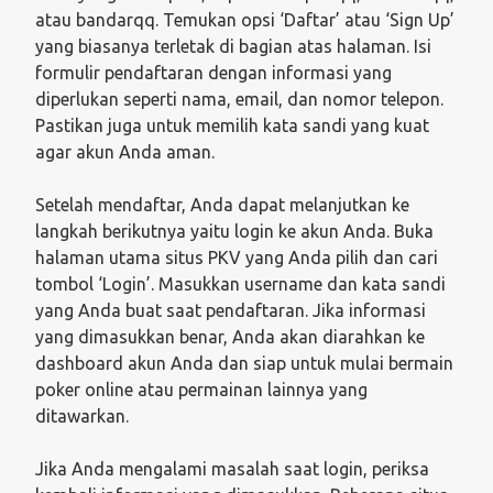
atau bandarqq. Temukan opsi ‘Daftar’ atau ‘Sign Up’
yang biasanya terletak di bagian atas halaman. Isi
formulir pendaftaran dengan informasi yang
diperlukan seperti nama, email, dan nomor telepon.
Pastikan juga untuk memilih kata sandi yang kuat
agar akun Anda aman.
Setelah mendaftar, Anda dapat melanjutkan ke
langkah berikutnya yaitu login ke akun Anda. Buka
halaman utama situs PKV yang Anda pilih dan cari
tombol ‘Login’. Masukkan username dan kata sandi
yang Anda buat saat pendaftaran. Jika informasi
yang dimasukkan benar, Anda akan diarahkan ke
dashboard akun Anda dan siap untuk mulai bermain
poker online atau permainan lainnya yang
ditawarkan.
Jika Anda mengalami masalah saat login, periksa