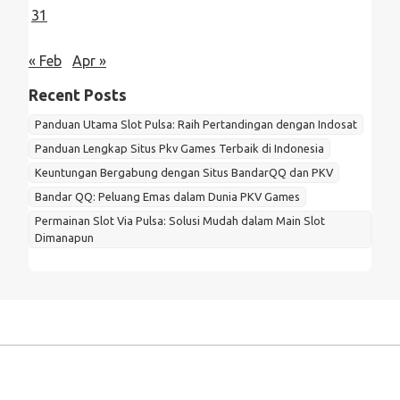
31
« Feb
Apr »
Recent Posts
Panduan Utama Slot Pulsa: Raih Pertandingan dengan Indosat
Panduan Lengkap Situs Pkv Games Terbaik di Indonesia
Keuntungan Bergabung dengan Situs BandarQQ dan PKV
Bandar QQ: Peluang Emas dalam Dunia PKV Games
Permainan Slot Via Pulsa: Solusi Mudah dalam Main Slot
Dimanapun