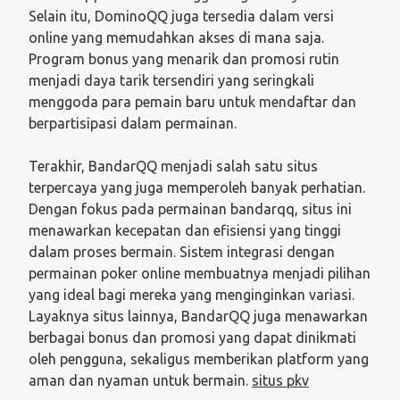
Selain itu, DominoQQ juga tersedia dalam versi
online yang memudahkan akses di mana saja.
Program bonus yang menarik dan promosi rutin
menjadi daya tarik tersendiri yang seringkali
menggoda para pemain baru untuk mendaftar dan
berpartisipasi dalam permainan.
Terakhir, BandarQQ menjadi salah satu situs
terpercaya yang juga memperoleh banyak perhatian.
Dengan fokus pada permainan bandarqq, situs ini
menawarkan kecepatan dan efisiensi yang tinggi
dalam proses bermain. Sistem integrasi dengan
permainan poker online membuatnya menjadi pilihan
yang ideal bagi mereka yang menginginkan variasi.
Layaknya situs lainnya, BandarQQ juga menawarkan
berbagai bonus dan promosi yang dapat dinikmati
oleh pengguna, sekaligus memberikan platform yang
aman dan nyaman untuk bermain.
situs pkv