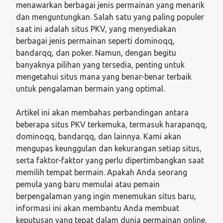
menawarkan berbagai jenis permainan yang menarik
dan menguntungkan. Salah satu yang paling populer
saat ini adalah situs PKV, yang menyediakan
berbagai jenis permainan seperti dominoqq,
bandarqq, dan poker. Namun, dengan begitu
banyaknya pilihan yang tersedia, penting untuk
mengetahui situs mana yang benar-benar terbaik
untuk pengalaman bermain yang optimal.
Artikel ini akan membahas perbandingan antara
beberapa situs PKV terkemuka, termasuk harapanqq,
dominoqq, bandarqq, dan lainnya. Kami akan
mengupas keunggulan dan kekurangan setiap situs,
serta faktor-faktor yang perlu dipertimbangkan saat
memilih tempat bermain. Apakah Anda seorang
pemula yang baru memulai atau pemain
berpengalaman yang ingin menemukan situs baru,
informasi ini akan membantu Anda membuat
keputusan yang tepat dalam dunia permainan online.