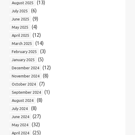
(13)
August 2025
(6)
July 2025
(9)
June 2025
(4)
May 2025
(12)
April 2025
(14)
March 2025
(3)
February 2025
(5)
January 2025
(12)
December 2024
(8)
November 2024
(7)
October 2024
(1)
September 2024
(8)
August 2024
(8)
July 2024
(27)
June 2024
(32)
May 2024
(25)
April 2024