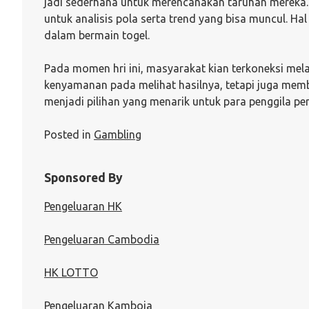
jadi sederhana untuk merencanakan taruhan mereka.
untuk analisis pola serta trend yang bisa muncul. H
dalam bermain togel.
Pada momen hri ini, masyarakat kian terkoneksi melal
kenyamanan pada melihat hasilnya, tetapi juga mem
menjadi pilihan yang menarik untuk para penggila p
Posted in
Gambling
Sponsored By
Pengeluaran HK
Pengeluaran Cambodia
HK LOTTO
Pengeluaran Kamboja