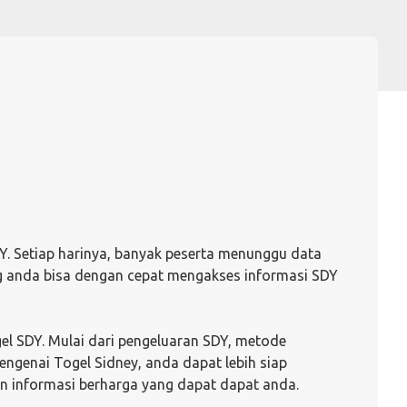
DY. Setiap harinya, banyak peserta menunggu data
ng anda bisa dengan cepat mengakses informasi SDY
el SDY. Mulai dari pengeluaran SDY, metode
engenai Togel Sidney, anda dapat lebih siap
n informasi berharga yang dapat dapat anda.